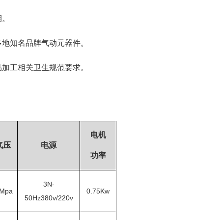
期。
多地知名品牌气动元器件。
品加工相关卫生规范要求。
电机
气压
电源
功率
3N-
7Mpa
0.75Kw
50Hz380v/220v