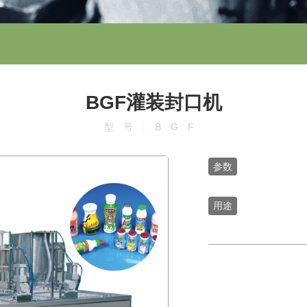
BGF灌装封口机
型号:BGF
参数
用途