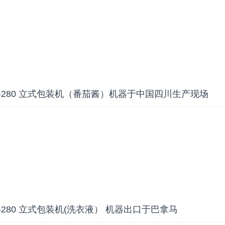
H-280 立式包装机（番茄酱）机器于中国四川生产现场
H-280 立式包装机(洗衣液） 机器出口于巴拿马