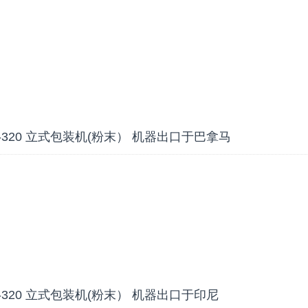
H-320 立式包装机(粉末） 机器出口于巴拿马
-320 立式包装机(粉末） 机器出口于印尼