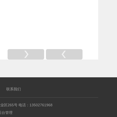
联系我们
265号 电话：13502761968
后台管理