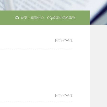
首页
- 视频中心 - CQ成型冲切机系列
[2017-05-16]
[2017-05-16]